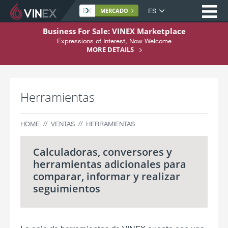
Op
Idioma
MERCADO
del
S
Business For Sale: VINEX Marketplace
sitio
k
Expressions of Interest, Now Welcome
Home
i
MORE DETAILS
p
Acerca De
t
Compra
o
Herramientas
C
Ventas
o
n
Servicios
HOME
VENTAS
HERRAMIENTAS
t
Soporte
e
Calculadoras, conversores y
n
Regístrese Aquí
t
herramientas adicionales para
comparar, informar y realizar
seguimientos